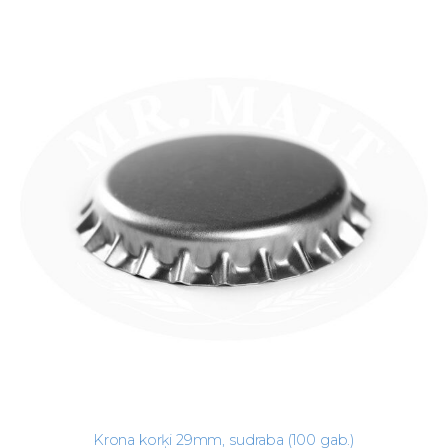
Krona korķi 29mm, sudraba (100 gab.)