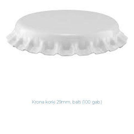
Krona korķi 29mm, balti (100 gab.)