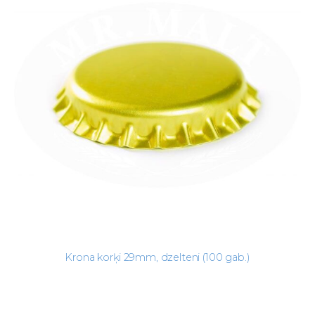
Krona korķi 29mm, dzelteni (100 gab.)