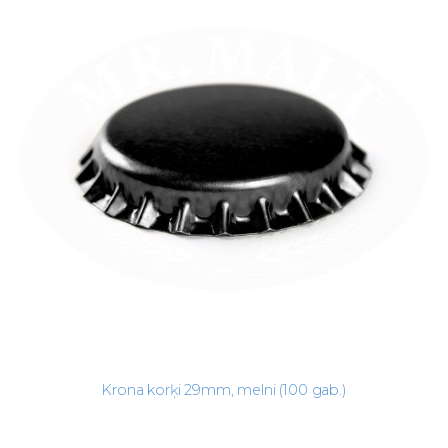
Krona korķi 29mm, melni (100 gab.)