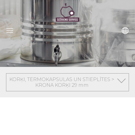
KORĶI, TERMOKAPSULAS UN STIEPLĪTES >
KRONA KORĶI 29 mm