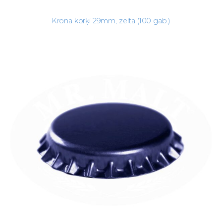
Krona korķi 29mm, zelta (100 gab.)