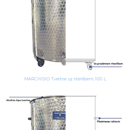
MARCHISIO Tvertne uz ritenīšiem, 100 L