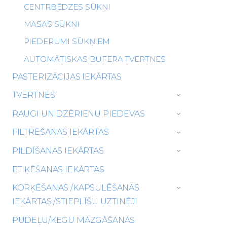
CENTRBĒDZES SŪKŅI
MASAS SŪKŅI
PIEDERUMI SŪKŅIEM
AUTOMĀTISKAS BUFERA TVERTNES
PASTERIZĀCIJAS IEKĀRTAS
TVERTNES
›
RAUGI UN DZĒRIENU PIEDEVAS
›
FILTRĒŠANAS IEKĀRTAS
›
PILDĪŠANAS IEKĀRTAS
›
ETIĶĒŠANAS IEKĀRTAS
KORĶĒŠANAS /KAPSULĒŠANAS
›
IEKĀRTAS /STIEPLĪŠU UZTINĒJI
PUDEĻU/KEGU MAZGĀŠANAS