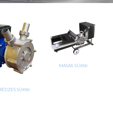
MASAS SŪKŅI
BĒDZES SŪKŅI