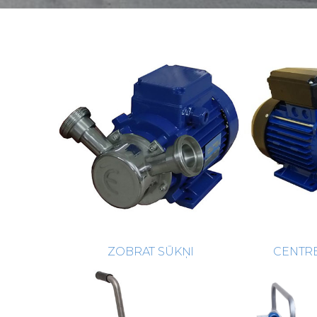
ZOBRAT SŪKŅI
CENTR