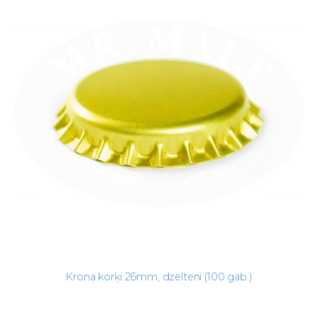
Krona korķi 26mm, dzelteni (100 gab.)