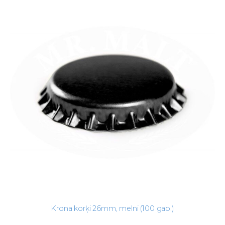
Krona korķi 26mm, melni (100 gab.)