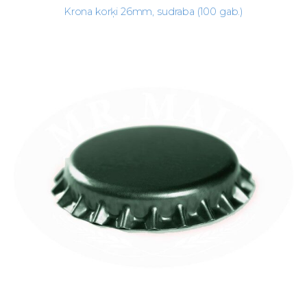
Krona korķi 26mm, sudraba (100 gab.)