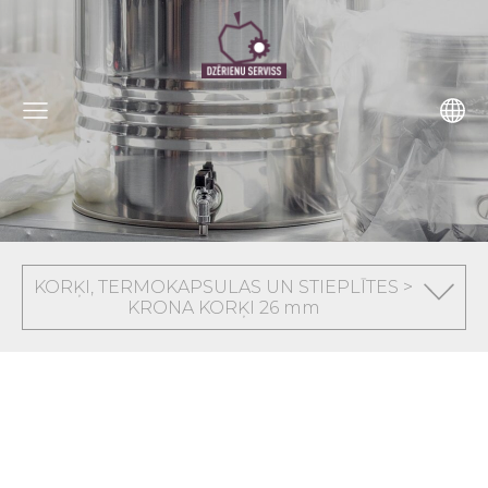
KORĶI, TERMOKAPSULAS UN STIEPLĪTES >
KRONA KORĶI 26 mm