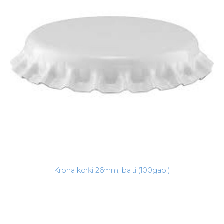
Krona korķi 26mm, balti (100gab.)