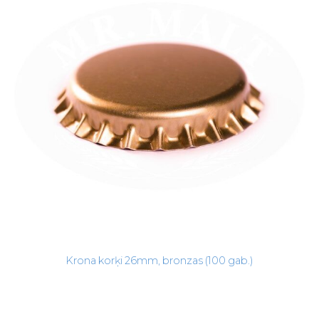
Krona korķi 26mm, bronzas (100 gab.)