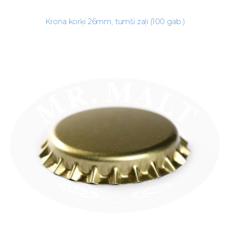
Krona korķi 26mm, tumši zaļi (100 gab.)