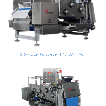
ŠRAML Lentas spiede TP40 COMPACT