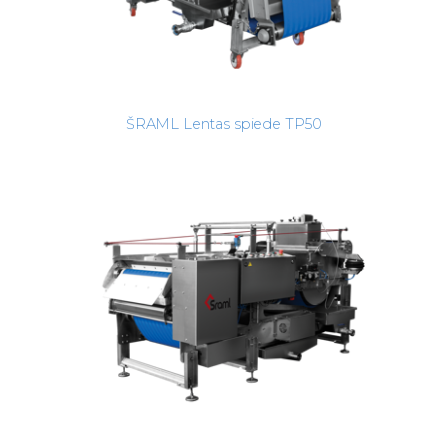
ŠRAML Lentas spiede TP50